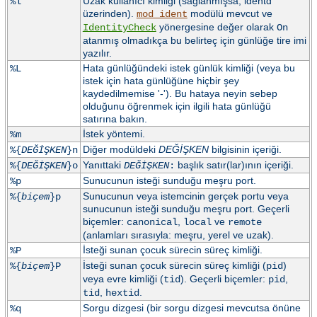
Uzak kullanıcı kimliği (sağlanmışsa, identd
%l
üzerinden).
modülü mevcut ve
mod_ident
yönergesine değer olarak
IdentityCheck
On
atanmış olmadıkça bu belirteç için günlüğe tire imi
yazılır.
Hata günlüğündeki istek günlük kimliği (veya bu
%L
istek için hata günlüğüne hiçbir şey
kaydedilmemise '-'). Bu hataya neyin sebep
olduğunu öğrenmek için ilgili hata günlüğü
satırına bakın.
İstek yöntemi.
%m
Diğer modüldeki
DEĞİŞKEN
bilgisinin içeriği.
%{
DEĞİŞKEN
}n
Yanıttaki
başlık satır(lar)ının içeriği.
%{
DEĞİŞKEN
}o
DEĞİŞKEN
:
Sunucunun isteği sunduğu meşru port.
%p
Sunucunun veya istemcinin gerçek portu veya
%{
biçem
}p
sunucunun isteği sunduğu meşru port. Geçerli
biçemler:
,
ve
canonical
local
remote
(anlamları sırasıyla: meşru, yerel ve uzak).
İsteği sunan çocuk sürecin süreç kimliği.
%P
İsteği sunan çocuk sürecin süreç kimliği (
)
%{
biçem
}P
pid
veya evre kimliği (
). Geçerli biçemler:
,
tid
pid
,
.
tid
hextid
Sorgu dizgesi (bir sorgu dizgesi mevcutsa önüne
%q