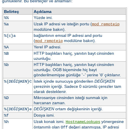
günlüklenir. Bu belirteçler ve anlamları:
Belirteç
Açıklama
Yüzde imi.
%%
Uzak IP adresi ve isteğin portu (
%a
mod_remoteip
modülüne bakın).
bağlantının emsal IP adresi and portu
%{c}a
(
modülüne bakın).
mod_remoteip
Yerel IP adresi.
%A
HTTP başlıkları hariç, yanıtın bayt cinsinden
%B
uzunluğu.
HTTP başlıkları hariç, yanıtın bayt cinsinden
%b
uzunluğu. OGB biçeminde hiç bayt
gönderilmemişse günlüğe '
' yerine '
' çıktılanır.
-
0
İstek içinde sunucuya gönderilen
DEĞİŞKEN
%{
DEĞİŞKEN
}C
çerezinin içeriği. Sadece 0 sürümlü çerezler tam
olarak desteklenir.
Mikrosaniye cinsinden isteği sunmak için
%D
harcanan zaman.
DEĞİŞKEN
ortam değişkeninin içeriği.
%{
DEĞİŞKEN
}e
Dosya ismi.
%f
Uzak konak ismi.
yönergesine
%h
HostnameLookups
öntanımlı olan
değeri atanmışsa, IP adresi
Off