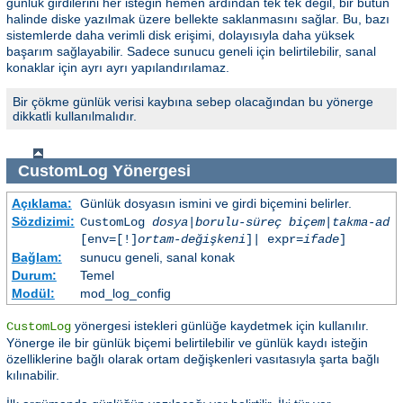
günlük girdilerini her isteğin hemen ardından tek tek değil, bir bütün
halinde diske yazılmak üzere bellekte saklanmasını sağlar. Bu, bazı
sistemlerde daha verimli disk erişimi, dolayısıyla daha yüksek
başarım sağlayabilir. Sadece sunucu geneli için belirtilebilir, sanal
konaklar için ayrı ayrı yapılandırılamaz.
Bir çökme günlük verisi kaybına sebep olacağından bu yönerge
dikkatli kullanılmalıdır.
CustomLog
Yönergesi
Açıklama:
Günlük dosyasın ismini ve girdi biçemini belirler.
Sözdizimi:
CustomLog
dosya
|
borulu-süreç
biçem
|
takma-ad
[env=[!]
ortam-değişkeni
]| expr=
ifade
]
Bağlam:
sunucu geneli, sanal konak
Durum:
Temel
Modül:
mod_log_config
yönergesi istekleri günlüğe kaydetmek için kullanılır.
CustomLog
Yönerge ile bir günlük biçemi belirtilebilir ve günlük kaydı isteğin
özelliklerine bağlı olarak ortam değişkenleri vasıtasıyla şarta bağlı
kılınabilir.