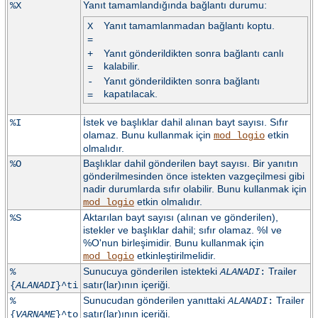
Yanıt tamamlandığında bağlantı durumu:
%X
Yanıt tamamlanmadan bağlantı koptu.
X
=
Yanıt gönderildikten sonra bağlantı canlı
+
kalabilir.
=
Yanıt gönderildikten sonra bağlantı
-
kapatılacak.
=
İstek ve başlıklar dahil alınan bayt sayısı. Sıfır
%I
olamaz. Bunu kullanmak için
etkin
mod_logio
olmalıdır.
Başlıklar dahil gönderilen bayt sayısı. Bir yanıtın
%O
gönderilmesinden önce istekten vazgeçilmesi gibi
nadir durumlarda sıfır olabilir. Bunu kullanmak için
etkin olmalıdır.
mod_logio
Aktarılan bayt sayısı (alınan ve gönderilen),
%S
istekler ve başlıklar dahil; sıfır olamaz. %I ve
%O'nun birleşimidir. Bunu kullanmak için
etkinleştirilmelidir.
mod_logio
Sunucuya gönderilen istekteki
Trailer
%
ALANADI
:
satır(lar)ının içeriği.
{
ALANADI
}^ti
Sunucudan gönderilen yanıttaki
Trailer
%
ALANADI
:
satır(lar)ının içeriği.
{
VARNAME
}^to