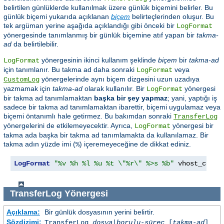
belirtilen günlüklerde kullanılmak üzere günlük biçemini belirler. Bu
günlük biçemi yukarıda açıklanan
biçem
belirteçlerinden oluşur. Bu
tek argüman yerine aşağıda açıklandığı gibi önceki bir
LogFormat
yönergesinde tanımlanmış bir günlük biçemine atıf yapan bir
takma-
ad
da belirtilebilir.
yönergesinin ikinci kullanım şeklinde
biçem
bir
takma-ad
LogFormat
için tanımlanır. Bu takma ad daha sonraki
veya
LogFormat
yönergelerinde aynı biçem dizgesini uzun uzadıya
CustomLog
yazmamak için
takma-ad
olarak kullanılır. Bir
yönergesi
LogFormat
bir takma ad tanımlamaktan
başka bir şey yapmaz
; yani, yaptığı iş
sadece bir takma ad tanımlamaktan ibarettir, biçemi uygulamaz veya
biçemi öntanımlı hale getirmez. Bu bakımdan sonraki
TransferLog
yönergelerini de etkilemeyecektir. Ayrıca,
yönergesi bir
LogFormat
takma ada başka bir takma ad tanımlamakta da kullanılamaz. Bir
takma adın yüzde imi (
) içeremeyeceğine de dikkat ediniz.
%
LogFormat
"%v %h %l %u %t \"%r\" %>s %b"
 vhost_commo
TransferLog
Yönergesi
Açıklama:
Bir günlük dosyasının yerini belirtir.
Sözdizimi:
TransferLog
dosya
|
borulu-süreç
[
takma-ad
]