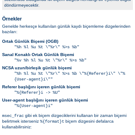
döndürmeyecektir.
Örnekler
Genelde herkesçe kullanılan günlük kaydı biçemleme dizgelerinden
bazıları:
Ortak Günlük Biçemi (OGB)
"%h %l %u %t \"%r\" %>s %b"
Sanal Konaklı Ortak Günlük Biçemi
"%v %h %l %u %t \"%r\" %>s %b"
NCSA uzun/birleşik günlük biçemi
"%h %l %u %t \"%r\" %>s %b \"%{Referer}i\" \"%
{User-agent}i\""
Referer başlığını içeren günlük biçemi
"%{Referer}i -> %U"
User-agent başlığını içeren günlük biçemi
"%{User-agent}i"
gibi ek biçem dizgeciklerini kullanan bir zaman biçemi
msec_frac
belirtmek isterseniz
biçem dizgesini defalarca
%{format}t
kullanabilirsiniz: