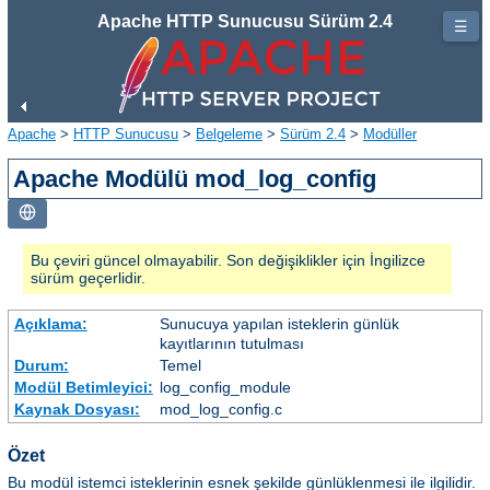
Apache HTTP Sunucusu Sürüm 2.4
☰
Apache
>
HTTP Sunucusu
>
Belgeleme
>
Sürüm 2.4
>
Modüller
Apache Modülü mod_log_config
Bu çeviri güncel olmayabilir. Son değişiklikler için İngilizce
sürüm geçerlidir.
Açıklama:
Sunucuya yapılan isteklerin günlük
kayıtlarının tutulması
Durum:
Temel
Modül Betimleyici:
log_config_module
Kaynak Dosyası:
mod_log_config.c
Özet
Bu modül istemci isteklerinin esnek şekilde günlüklenmesi ile ilgilidir.