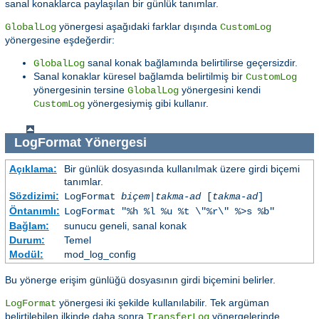
sanal konaklarca paylaşılan bir günlük tanımlar.
yönergesi aşağıdaki farklar dışında
GlobalLog
CustomLog
yönergesine eşdeğerdir:
sanal konak bağlamında belirtilirse geçersizdir.
GlobalLog
Sanal konaklar küresel bağlamda belirtilmiş bir
CustomLog
yönergesinin tersine
yönergesini kendi
GlobalLog
yönergesiymiş gibi kullanır.
CustomLog
LogFormat
Yönergesi
Açıklama:
Bir günlük dosyasında kullanılmak üzere girdi biçemi
tanımlar.
Sözdizimi:
LogFormat
biçem
|
takma-ad
[
takma-ad
]
Öntanımlı:
LogFormat "%h %l %u %t \"%r\" %>s %b"
Bağlam:
sunucu geneli, sanal konak
Durum:
Temel
Modül:
mod_log_config
Bu yönerge erişim günlüğü dosyasının girdi biçemini belirler.
yönergesi iki şekilde kullanılabilir. Tek argüman
LogFormat
belirtilebilen ilkinde daha sonra
yönergelerinde
TransferLog