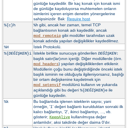
günlüğe kaydedilir. Bir kaç konak için konak ismi
de günlüğe kaydoluyorsa muhtemelen onların
isimlerini içeren erişim denetim yönergelerine
sahipsinizdir. Bak:
Require host
.
gibi, ancak her zaman, temel TCP
%{c}h
%h
bağlantısının konak adı kaydedilir, ancak
gibi modüller tarafından uzak
mod_remoteip
konak adında yapılan değişiklikler kaydedilmez.
İstek Protokolü.
%H
İstekle birlikte sunucuya gönderilen
%{
DEĞİŞKEN
}i
DEĞİŞKEN
:
başlık satır(lar)ının içeriği. Diğer modüllerde (örn.
) yapılan değişikliklerden etkilenir.
mod_headers
Modüllerin çoğu bunu değiştirdiğinde önceki istek
başlık isminin ne olduğuyla ilgileniyorsanız, başlığı
bir ortam değişkenine kaydetmek için
modülünü kullanın ve yukarıda
mod_setenvif
açıklandığı gibi bu değeri
ile
%{
DEĞİŞKEN
}e
günlüğe kaydedin.
Bu bağlantıda işlenen isteklerin sayısı; yani
%k
örneğin, '1' değeri bağlantı kurulduktan sonraki ilk
kalıcı bağlantıyı, '2', ikinci bağlantıyı, ..., vb.
gösterir;
kullanılmışsa değer
KeepAlive
anlamlıdır; aksi takdirde değer daima 0'dır.