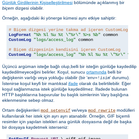
Günlük Girdilerinin Kişiselleştirilmesi
bölümünde açıklanmış bir
biçem
dizgesi olabilir.
Örneğin, aşağıdaki iki yönerge kümesi aynı etkiye sahiptir:
# Biçem dizgesi yerine takma ad içeren CustomLog
LogFormat
"%h %l %u %t \"%r\" %>s %b"
CustomLog
"logs/access_log"
 common

# Biçem dizgesinin kendisini içeren CustomLog
CustomLog
"logs/access_log"
"%h %l %u %t \"%r\" %>s 
Üçüncü argüman isteğe bağlı olup,belli bir isteğin günlüğe kaydedilip
kaydedilmeyeceğini belirler. Koşul, sunucu
ortamında
belli bir
değişkenin varlığı veya yokluğu olabilir (bir '
' durumu).
env=!
isim
İstenirse koşul keyfi bir mantıksal
ifade
olarak da belirtilebilir. Eğer
koşul sağlanmazsa istek günlüğe kaydedilmez. İfadede bulunan
HTTP başlıklarına başvurular bu başlık isimlerinin Vary başlığına
eklenmesine sebep olmaz.
Ortam değişkenleri
ve/veya
modülleri
mod_setenvif
mod_rewrite
kullanılarak her istek için ayrı ayrı atanabilir. Örneğin, GIF biçemli
resimler için yapılan istekleri ana günlük dosyasına değil de başka
bir dosyaya kaydetmek isterseniz: