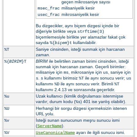
geçen mikrosaniye sayısı
milisaniyelik kesir
msec_frac
mikrosaniyelik kesir
usec_frac
Bu dizgecikler, aynı biçem dizgesi içinde bir
diğeriyle birlikte veya
strftime(3)
biçemlemesiyle birlikte yer alamazlar fakat çok
sayıda
kullanılabilir.
%{
biçem
}t
Saniye cinsinden, isteği sunmak için harcanan
%T
zaman.
BİRİM
ile belirtilen zaman birimi cinsinden, isteği
%{
BİRİM
}T
sunmak için harcanan zaman. Geçerli birimler:
milisaniye için
, mikrosaniye için
, saniye için
ms
us
.
kullanımı birimsiz
ile aynı sonucu verir;
s
s
%T
us
kullanımı
ile aynı sonucu verir. Birimli
%D
%T
kullanımı 2.4.13 ve sonrasında geçerlidir.
Uzak kullanıcı (kimlik doğrulaması istenmişse
%u
vardır; durum kodu (
) 401 ise yanlış olabilir).
%s
Herhangi bir sorgu dizgesi içermeksizin istenen
%U
URL yolu.
İsteği sunan sunucunun meşru sunucu ismi
%v
(
).
ServerName
ayarı ile ilgili sunucu ismi.
%V
UseCanonicalName