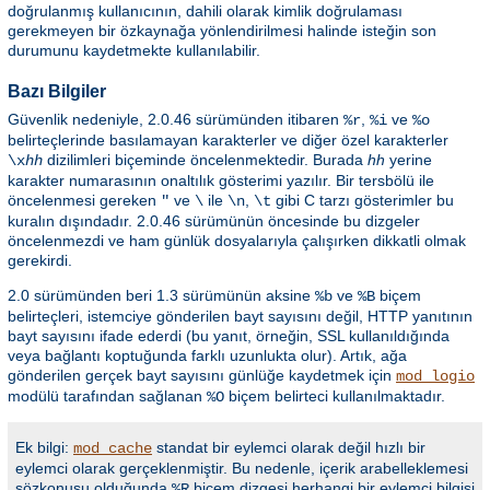
doğrulanmış kullanıcının, dahili olarak kimlik doğrulaması
gerekmeyen bir özkaynağa yönlendirilmesi halinde isteğin son
durumunu kaydetmekte kullanılabilir.
Bazı Bilgiler
Güvenlik nedeniyle, 2.0.46 sürümünden itibaren
,
ve
%r
%i
%o
belirteçlerinde basılamayan karakterler ve diğer özel karakterler
dizilimleri biçeminde öncelenmektedir. Burada
hh
yerine
\x
hh
karakter numarasının onaltılık gösterimi yazılır. Bir tersbölü ile
öncelenmesi gereken
ve
ile
,
gibi C tarzı gösterimler bu
"
\
\n
\t
kuralın dışındadır. 2.0.46 sürümünün öncesinde bu dizgeler
öncelenmezdi ve ham günlük dosyalarıyla çalışırken dikkatli olmak
gerekirdi.
2.0 sürümünden beri 1.3 sürümünün aksine
ve
biçem
%b
%B
belirteçleri, istemciye gönderilen bayt sayısını değil, HTTP yanıtının
bayt sayısını ifade ederdi (bu yanıt, örneğin, SSL kullanıldığında
veya bağlantı koptuğunda farklı uzunlukta olur). Artık, ağa
gönderilen gerçek bayt sayısını günlüğe kaydetmek için
mod_logio
modülü tarafından sağlanan
biçem belirteci kullanılmaktadır.
%O
Ek bilgi:
standat bir eylemci olarak değil hızlı bir
mod_cache
eylemci olarak gerçeklenmiştir. Bu nedenle, içerik arabelleklemesi
sözkonusu olduğunda
biçem dizgesi herhangi bir eylemci bilgisi
%R