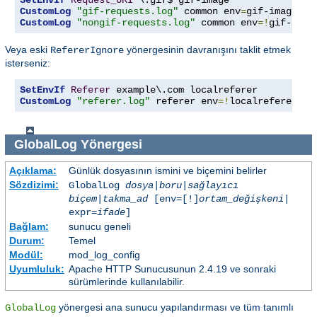
SetEnvIf
Request_URI
CustomLog
"gif-requests.log"
 common env
=
CustomLog
"nongif-requests.log"
 common env
=!
gif-imag
Veya eski
yönergesinin davranışını taklit etmek
RefererIgnore
isterseniz:
SetEnvIf
Referer
CustomLog
"referer.log"
 referer env
=!
localreferer
GlobalLog
Yönergesi
Açıklama:
Günlük dosyasının ismini ve biçemini belirler
Sözdizimi:
GlobalLog
dosya
|
boru
|
sağlayıcı
biçem
|
takma_ad
[env=[!]
ortam_değişkeni
|
expr=
ifade
]
Bağlam:
sunucu geneli
Durum:
Temel
Modül:
mod_log_config
Uyumluluk:
Apache HTTP Sunucusunun 2.4.19 ve sonraki
sürümlerinde kullanılabilir.
yönergesi ana sunucu yapılandırması ve tüm tanımlı
GlobalLog