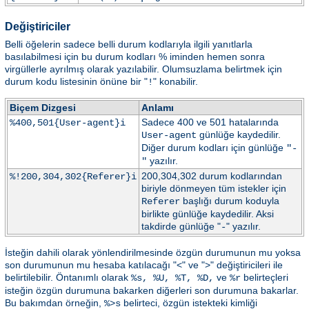
Değiştiriciler
Belli öğelerin sadece belli durum kodlarıyla ilgili yanıtlarla
basılabilmesi için bu durum kodları % iminden hemen sonra
virgüllerle ayrılmış olarak yazılabilir. Olumsuzlama belirtmek için
durum kodu listesinin önüne bir "
" konabilir.
!
Biçem Dizgesi
Anlamı
Sadece 400 ve 501 hatalarında
%400,501{User-agent}i
günlüğe kaydedilir.
User-agent
Diğer durum kodları için günlüğe
"-
yazılır.
"
200,304,302 durum kodlarından
%!200,304,302{Referer}i
biriyle dönmeyen tüm istekler için
başlığı durum koduyla
Referer
birlikte günlüğe kaydedilir. Aksi
takdirde günlüğe "
" yazılır.
-
İsteğin dahili olarak yönlendirilmesinde özgün durumunun mu yoksa
son durumunun mu hesaba katılacağı "<" ve ">" değiştiricileri ile
belirtilebilir. Öntanımlı olarak
ve
belirteçleri
%s, %U, %T, %D,
%r
isteğin özgün durumuna bakarken diğerleri son durumuna bakarlar.
Bu bakımdan örneğin,
belirteci, özgün istekteki kimliği
%>s