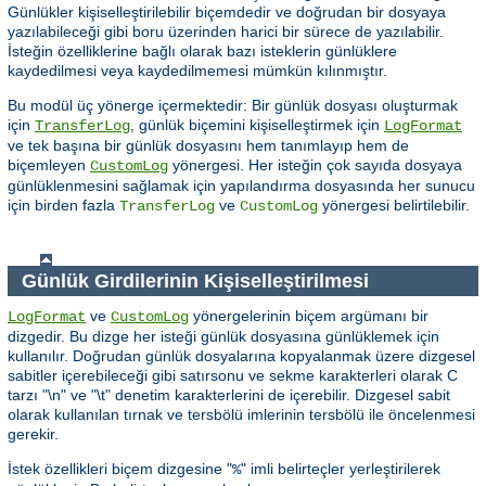
Günlükler kişiselleştirilebilir biçemdedir ve doğrudan bir dosyaya
yazılabileceği gibi boru üzerinden harici bir sürece de yazılabilir.
İsteğin özelliklerine bağlı olarak bazı isteklerin günlüklere
kaydedilmesi veya kaydedilmemesi mümkün kılınmıştır.
Bu modül üç yönerge içermektedir: Bir günlük dosyası oluşturmak
için
, günlük biçemini kişiselleştirmek için
TransferLog
LogFormat
ve tek başına bir günlük dosyasını hem tanımlayıp hem de
biçemleyen
yönergesi. Her isteğin çok sayıda dosyaya
CustomLog
günlüklenmesini sağlamak için yapılandırma dosyasında her sunucu
için birden fazla
ve
yönergesi belirtilebilir.
TransferLog
CustomLog
Günlük Girdilerinin Kişiselleştirilmesi
ve
yönergelerinin biçem argümanı bir
LogFormat
CustomLog
dizgedir. Bu dizge her isteği günlük dosyasına günlüklemek için
kullanılır. Doğrudan günlük dosyalarına kopyalanmak üzere dizgesel
sabitler içerebileceği gibi satırsonu ve sekme karakterleri olarak C
tarzı "\n" ve "\t" denetim karakterlerini de içerebilir. Dizgesel sabit
olarak kullanılan tırnak ve tersbölü imlerinin tersbölü ile öncelenmesi
gerekir.
İstek özellikleri biçem dizgesine "
" imli belirteçler yerleştirilerek
%