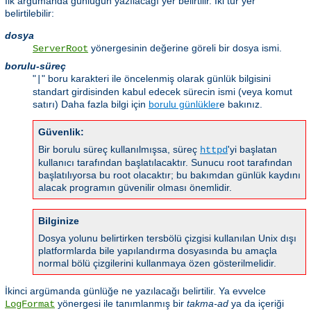
İlk argümanda günlüğün yazılacağı yer belirtilir. İki tür yer
belirtilebilir:
dosya
yönergesinin değerine göreli bir dosya ismi.
ServerRoot
borulu-süreç
"
" boru karakteri ile öncelenmiş olarak günlük bilgisini
|
standart girdisinden kabul edecek sürecin ismi (veya komut
satırı) Daha fazla bilgi için
borulu günlükler
e bakınız.
Güvenlik:
Bir borulu süreç kullanılmışsa, süreç
'yi başlatan
httpd
kullanıcı tarafından başlatılacaktır. Sunucu root tarafından
başlatılıyorsa bu root olacaktır; bu bakımdan günlük kaydını
alacak programın güvenilir olması önemlidir.
Bilginize
Dosya yolunu belirtirken tersbölü çizgisi kullanılan Unix dışı
platformlarda bile yapılandırma dosyasında bu amaçla
normal bölü çizgilerini kullanmaya özen gösterilmelidir.
İkinci argümanda günlüğe ne yazılacağı belirtilir. Ya evvelce
yönergesi ile tanımlanmış bir
takma-ad
ya da içeriği
LogFormat