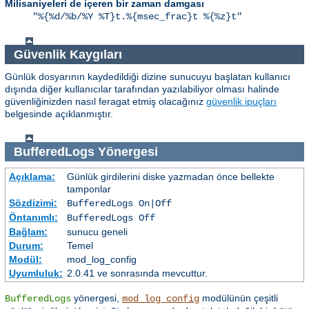
Milisaniyeleri de içeren bir zaman damgası
"%{%d/%b/%Y %T}t.%{msec_frac}t %{%z}t"
Güvenlik Kaygıları
Günlük dosyarının kaydedildiği dizine sunucuyu başlatan kullanıcı
dışında diğer kullanıcılar tarafından yazılabiliyor olması halinde
güvenliğinizden nasıl feragat etmiş olacağınız
güvenlik ipuçları
belgesinde açıklanmıştır.
BufferedLogs
Yönergesi
Açıklama:
Günlük girdilerini diske yazmadan önce bellekte
tamponlar
Sözdizimi:
BufferedLogs On|Off
Öntanımlı:
BufferedLogs Off
Bağlam:
sunucu geneli
Durum:
Temel
Modül:
mod_log_config
Uyumluluk:
2.0.41 ve sonrasında mevcuttur.
yönergesi,
modülünün çeşitli
BufferedLogs
mod_log_config