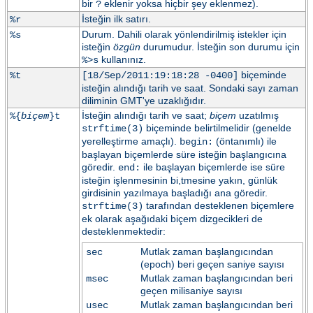
bir
eklenir yoksa hiçbir şey eklenmez).
?
İsteğin ilk satırı.
%r
Durum. Dahili olarak yönlendirilmiş istekler için
%s
isteğin
özgün
durumudur. İsteğin son durumu için
kullanınız.
%>s
biçeminde
%t
[18/Sep/2011:19:18:28 -0400]
isteğin alındığı tarih ve saat. Sondaki sayı zaman
diliminin GMT'ye uzaklığıdır.
İsteğin alındığı tarih ve saat;
biçem
uzatılmış
%{
biçem
}t
biçeminde belirtilmelidir (genelde
strftime(3)
yerelleştirme amaçlı).
(öntanımlı) ile
begin:
başlayan biçemlerde süre isteğin başlangıcına
göredir.
ile başlayan biçemlerde ise süre
end:
isteğin işlenmesinin bi,tmesine yakın, günlük
girdisinin yazılmaya başladığı ana göredir.
tarafından desteklenen biçemlere
strftime(3)
ek olarak aşağıdaki biçem dizgecikleri de
desteklenmektedir:
Mutlak zaman başlangıcından
sec
(epoch) beri geçen saniye sayısı
Mutlak zaman başlangıcından beri
msec
geçen milisaniye sayısı
Mutlak zaman başlangıcından beri
usec