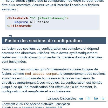
— ce qui aurait signifié que la configuration de votre serveur devait
être plus restrictive. Assurez-vous d’interdire l’accès aux fichiers
sensibles :
<
FilesMatch
"^\.(?!well-known)"
>
Require
</
FilesMatch
>
Fusion des sections de configuration
La fusion des sections de configuration est complexe et dépend
souvent des directives utilisées. Vous devez systématiquement
tester vos modifications pour vérifier la manière dont les directives
sont fusionnées.
Concernant les modules qui n'implémentent aucune logique de
fusion, comme
, le comportement des sections
mod_access_compat
suivantes est tributaire de la présence dans ces dernières de
directives appartenant à ces modules. La configuration est héritée
jusqu'à ce qu'une modification soit effectuée ; à ce moment, la
configuration est
remplacée
et non fusionnée.
Langues Disponibles:
en
|
fr
|
ko
|
tr
Copyright 2026 The Apache Software Foundation.
Autorisé sous
Apache License, Version 2.0
.