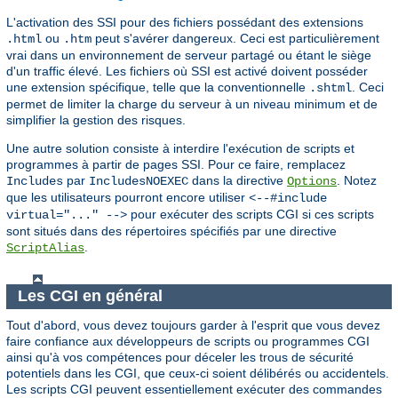
L'activation des SSI pour des fichiers possédant des extensions
ou
peut s'avérer dangereux. Ceci est particulièrement
.html
.htm
vrai dans un environnement de serveur partagé ou étant le siège
d'un traffic élevé. Les fichiers où SSI est activé doivent posséder
une extension spécifique, telle que la conventionnelle
. Ceci
.shtml
permet de limiter la charge du serveur à un niveau minimum et de
simplifier la gestion des risques.
Une autre solution consiste à interdire l'exécution de scripts et
programmes à partir de pages SSI. Pour ce faire, remplacez
par
dans la directive
. Notez
Includes
IncludesNOEXEC
Options
que les utilisateurs pourront encore utiliser
<--#include
pour exécuter des scripts CGI si ces scripts
virtual="..." -->
sont situés dans des répertoires spécifiés par une directive
.
ScriptAlias
Les CGI en général
Tout d'abord, vous devez toujours garder à l'esprit que vous devez
faire confiance aux développeurs de scripts ou programmes CGI
ainsi qu'à vos compétences pour déceler les trous de sécurité
potentiels dans les CGI, que ceux-ci soient délibérés ou accidentels.
Les scripts CGI peuvent essentiellement exécuter des commandes