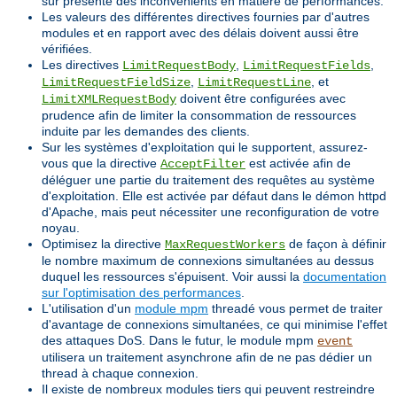
sûr présente des inconvénients en matière de performances.
Les valeurs des différentes directives fournies par d'autres
modules et en rapport avec des délais doivent aussi être
vérifiées.
Les directives
,
,
LimitRequestBody
LimitRequestFields
,
, et
LimitRequestFieldSize
LimitRequestLine
doivent être configurées avec
LimitXMLRequestBody
prudence afin de limiter la consommation de ressources
induite par les demandes des clients.
Sur les systèmes d'exploitation qui le supportent, assurez-
vous que la directive
est activée afin de
AcceptFilter
déléguer une partie du traitement des requêtes au système
d'exploitation. Elle est activée par défaut dans le démon httpd
d'Apache, mais peut nécessiter une reconfiguration de votre
noyau.
Optimisez la directive
de façon à définir
MaxRequestWorkers
le nombre maximum de connexions simultanées au dessus
duquel les ressources s'épuisent. Voir aussi la
documentation
sur l'optimisation des performances
.
L'utilisation d'un
module mpm
threadé vous permet de traiter
d'avantage de connexions simultanées, ce qui minimise l'effet
des attaques DoS. Dans le futur, le module mpm
event
utilisera un traitement asynchrone afin de ne pas dédier un
thread à chaque connexion.
Il existe de nombreux modules tiers qui peuvent restreindre