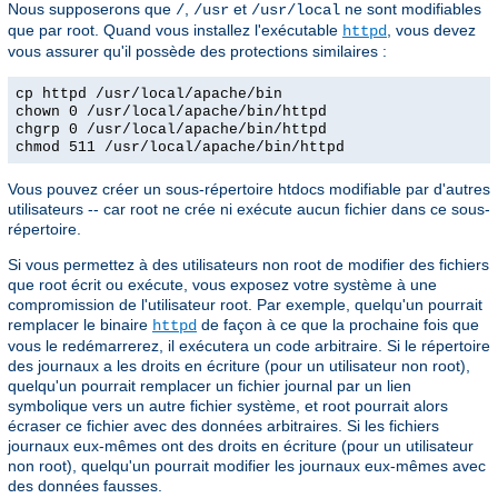
Nous supposerons que
,
et
ne sont modifiables
/
/usr
/usr/local
que par root. Quand vous installez l'exécutable
, vous devez
httpd
vous assurer qu'il possède des protections similaires :
cp httpd /usr/local/apache/bin
chown 0 /usr/local/apache/bin/httpd
chgrp 0 /usr/local/apache/bin/httpd
chmod 511 /usr/local/apache/bin/httpd
Vous pouvez créer un sous-répertoire htdocs modifiable par d'autres
utilisateurs -- car root ne crée ni exécute aucun fichier dans ce sous-
répertoire.
Si vous permettez à des utilisateurs non root de modifier des fichiers
que root écrit ou exécute, vous exposez votre système à une
compromission de l'utilisateur root. Par exemple, quelqu'un pourrait
remplacer le binaire
de façon à ce que la prochaine fois que
httpd
vous le redémarrerez, il exécutera un code arbitraire. Si le répertoire
des journaux a les droits en écriture (pour un utilisateur non root),
quelqu'un pourrait remplacer un fichier journal par un lien
symbolique vers un autre fichier système, et root pourrait alors
écraser ce fichier avec des données arbitraires. Si les fichiers
journaux eux-mêmes ont des droits en écriture (pour un utilisateur
non root), quelqu'un pourrait modifier les journaux eux-mêmes avec
des données fausses.