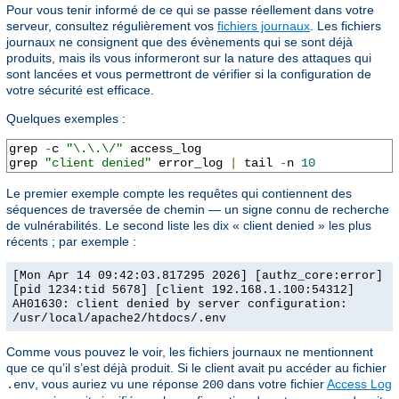
Pour vous tenir informé de ce qui se passe réellement dans votre
serveur, consultez régulièrement vos
fichiers journaux
. Les fichiers
journaux ne consignent que des évènements qui se sont déjà
produits, mais ils vous informeront sur la nature des attaques qui
sont lancées et vous permettront de vérifier si la configuration de
votre sécurité est efficace.
Quelques exemples :
grep 
-
c 
"\.\.\/"
 access_log

grep 
"client denied"
 error_log 
|
 tail 
-
n 
10
Le premier exemple compte les requêtes qui contiennent des
séquences de traversée de chemin — un signe connu de recherche
de vulnérabilités. Le second liste les dix « client denied » les plus
récents ; par exemple :
[Mon Apr 14 09:42:03.817295 2026] [authz_core:error]
[pid 1234:tid 5678] [client 192.168.1.100:54312]
AH01630: client denied by server configuration:
/usr/local/apache2/htdocs/.env
Comme vous pouvez le voir, les fichiers journaux ne mentionnent
que ce qu’il s’est déjà produit. Si le client avait pu accéder au fichier
, vous auriez vu une réponse
dans votre fichier
Access Log
.env
200